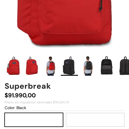
Superbreak
Precio normal
$91.990,00
Precio sin impuestos nacionales $76.024,79
Color:
Black
Black
Navy