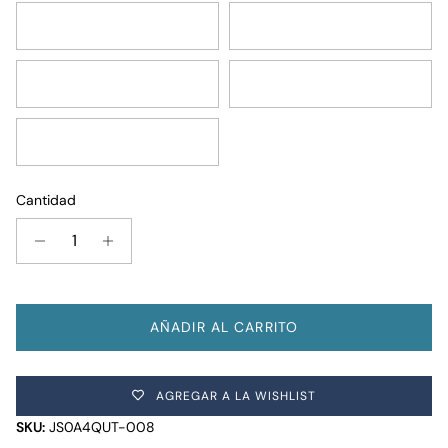
Russet Red
Red Tape
Photo Negative
Cargo Green
Strawberry Pink
Cantidad
AÑADIR AL CARRITO
AGREGAR A LA WISHLIST
SKU:
JS0A4QUT-008