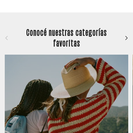
Conocé nuestras categorías
Anterior
Siguie
favoritas