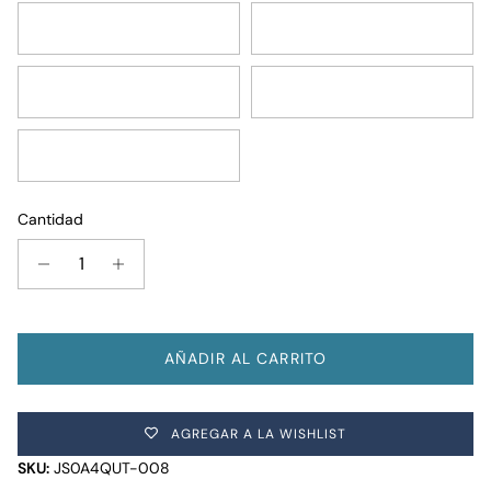
Russet Red
Red Tape
Photo Negative
Cargo Green
Strawberry Pink
Cantidad
AÑADIR AL CARRITO
AGREGAR A LA WISHLIST
SKU:
JS0A4QUT-008