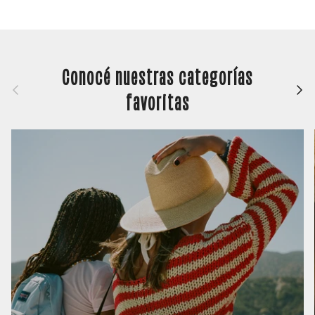
Conocé nuestras categorías
Anterior
Siguie
favoritas