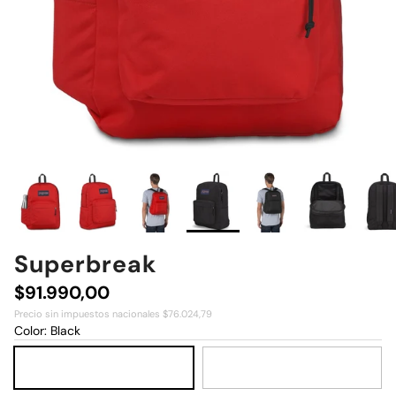
Superbreak
Precio normal
$91.990,00
Precio sin impuestos nacionales $76.024,79
Color:
Black
Black
Navy