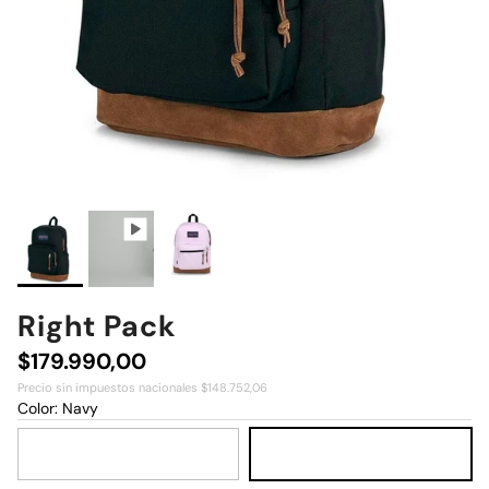
Right Pack
Precio normal
$179.990,00
Precio sin impuestos nacionales $148.752,06
Color:
Navy
Black
Navy