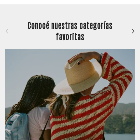
Conocé nuestras categorías
Anterior
Siguie
favoritas