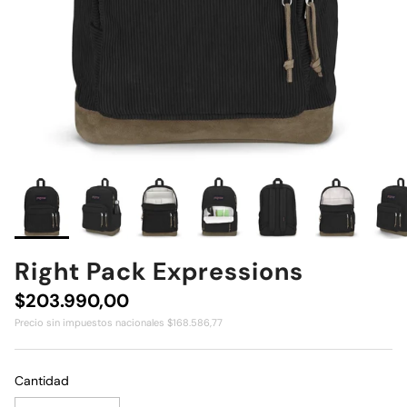
Right Pack Expressions
Precio normal
$203.990,00
Precio sin impuestos nacionales $168.586,77
Cantidad