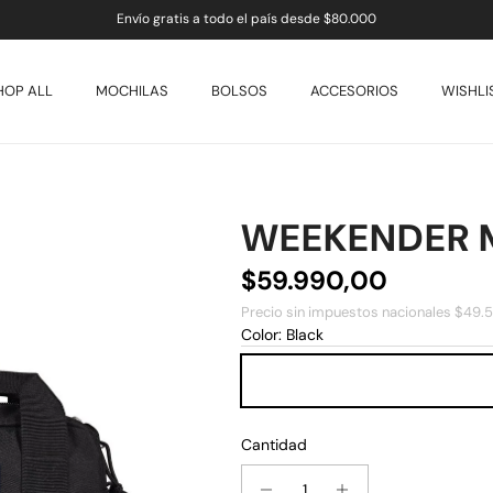
Envío gratis a todo el país desde $80.000
HOP ALL
MOCHILAS
BOLSOS
ACCESORIOS
WISHLI
WEEKENDER M
ducto
Precio normal
$59.990,00
Precio sin impuestos nacionales $49.5
Color:
Black
Black
Cantidad