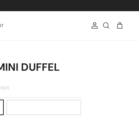
ST
Cuenta
Carrito
Buscar
INI DUFFEL
78,51
Cargo Green