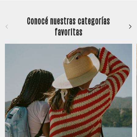
Conocé nuestras categorías
Anterior
Siguie
favoritas