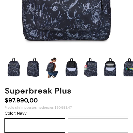
Superbreak Plus
Precio normal
$97.990,00
Precio sin impuestos nacionales $80.983,47
Color:
Navy
Navy
Russet Red