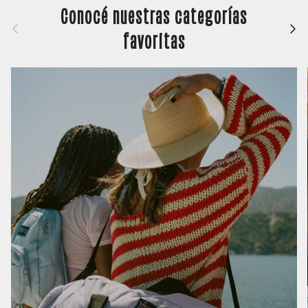
Conocé nuestras categorías
Anterior
Siguie
favoritas