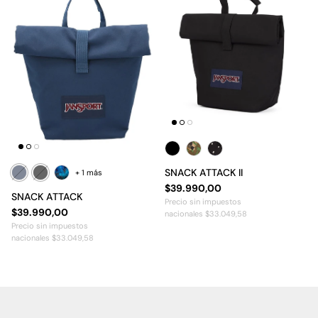
SNACK ATTACK II
+ 1 más
Precio normal
$39.990,00
SNACK ATTACK
Precio sin impuestos
Precio normal
$39.990,00
nacionales $33.049,58
Precio sin impuestos
nacionales $33.049,58