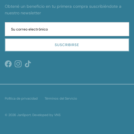
Obtené un beneficio en tu primera compra suscribiéndote a
nuestro newsletter
SUSCRIBIRSE
Facebook
Instagram
TikTok
Política de privacidad
Términos del Servicio
© 2026
JanSport
.
Developed by VNS