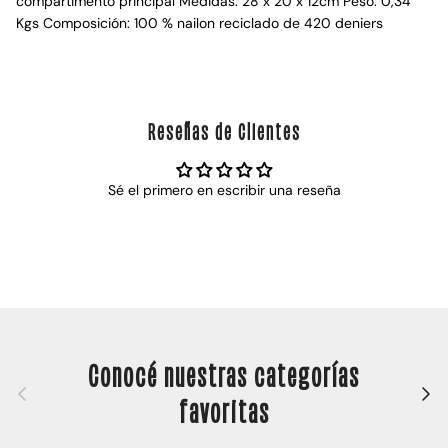
compartimento principal Medidas: 28 x 20 x 12cm Peso: 0,34
Kgs Composición: 100 % nailon reciclado de 420 deniers
Reseñas de Clientes
Sé el primero en escribir una reseña
Conocé nuestras categorías
Anterior
Siguie
favoritas