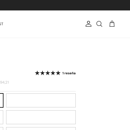
ST
Cuenta
Carrito
Buscar
1 reseña
94,21
Black
Cherry Lacquer