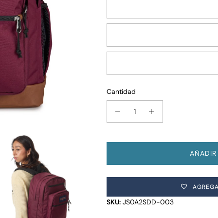
Emerald Pool
Smokey Grit
Lavender Ash
Cantidad
AÑADIR
AGREGA
SKU:
JS0A2SDD-003