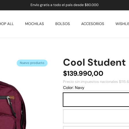
Envío gratis a todo el país desde $80.000
HOP ALL
MOCHILAS
BOLSOS
ACCESORIOS
WISHLI
Cool Student
ducto
Nuevo producto
Precio normal
$139.990,00
Precio sin impuestos nacionales $115.6
Color:
Navy
Navy
Russet Red