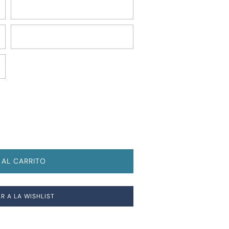
Pink Ice
Grey Letterman Poly
 AL CARRITO
R A LA WISHLIST