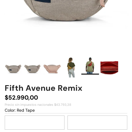
Fifth Avenue Remix
Precio normal
$52.990,00
Precio sin impuestos nacionales $43.793,38
Color:
Red Tape
Misty Rose
Lemon Ice