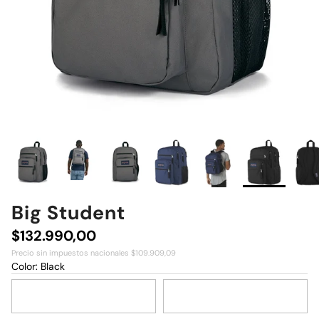
Big Student
Precio normal
$132.990,00
Precio sin impuestos nacionales $109.909,09
Color:
Black
Graphite Grey
Navy