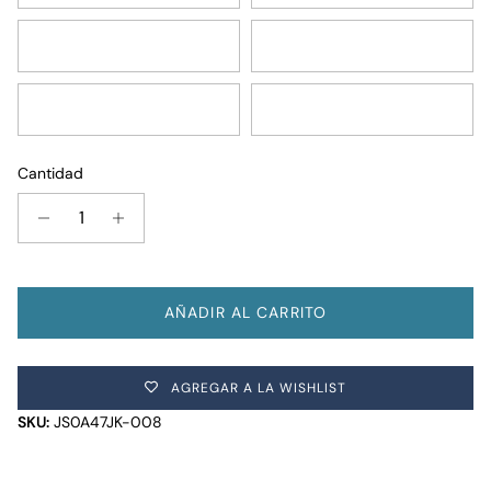
Navy / Purple / Pink
Russet Red
Neon Daisy
Green / Grey / Charcoal
Cantidad
AÑADIR AL CARRITO
AGREGAR A LA WISHLIST
SKU:
JS0A47JK-008