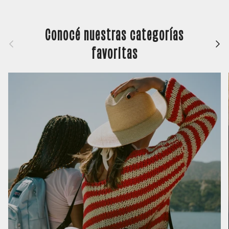
Conocé nuestras categorías
Anterior
Siguie
favoritas